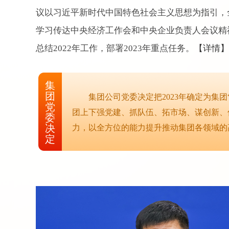
议以习近平新时代中国特色社会主义思想为指引，
学习传达中央经济工作会和中央企业负责人会议精
总结2022年工作，部署2023年重点任务。
【详情】
集
团
集团公司党委决定把2023年确定为集
党
团上下强党建、抓队伍、拓市场、谋创新、
委
决
力，以全方位的能力提升推动集团各领域的
定