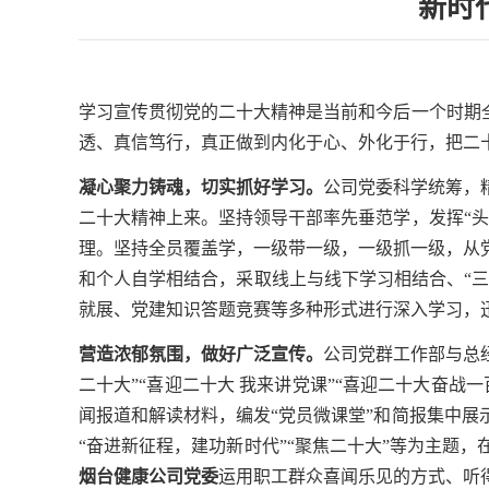
新时
学习宣传贯彻党的二十大精神是当前和今后一个时期
透、真信笃行，真正做到内化于心、外化于行，把二
凝心聚力铸魂，切实抓好学习
。
公司党委科学统筹，
二十大精神上来
。坚持领导
干部率先垂范学
，发挥
“
理。坚持全员覆盖学，一级带一级，一级抓一级，
从
和个人自学相结合，采取线上与线下学习相结合、
“
就展、党建知识答题竞赛
等多种形式进行深入学习，
营造浓郁氛围，做好广泛宣传。
公司党群工作部与总
二十大”“喜迎二十大 我来讲党课”“喜迎二十大
奋战一
闻报道和解读材料，编发
“党员微课堂”和
简报
集中展
“奋进新征程，建功新时代”“聚焦二十大”等
为
主题，
烟台健康公司党委
运用
职工
群众喜闻乐见的方式、听