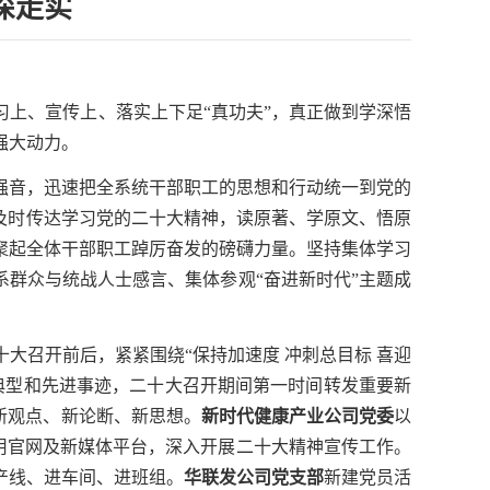
深走实
习上、宣传上、落实上下足
“真功夫”，真正做到学深悟
强大动力。
强音，迅速
把
全系统
干部职工的思想和行动统一到党的
及时
传达学习党的二十大精神，读原著、学原文、悟原
聚起
全体干部
职工踔厉奋发的磅礴力量。
坚持集体学习
系群众
与统战人士感言、
集体参观
“奋进新时代”主题成
十大召开前后，
紧紧围绕
“保持加速度 冲刺总目标 喜迎
典型和
先进
事迹，
二十大召开期间第一时间转发重要新
新观点、新论断、新思想
。
新时代健康产业公司党委
以
用官网及新媒体平台，深入开展
二十大精神
宣传
工作。
产线、
进
车间
、进
班组
。
华联发
公司
党支部
新建党员活