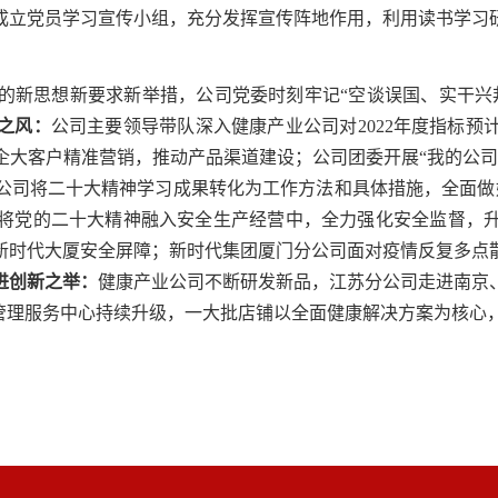
成立党员学习
宣传
小组，
充分发挥宣传阵地作用
，
利用读书学习
的新思想新要求新举措，公司党委时刻牢记
“空谈误国、实干兴
之风：
公司主要领导带队深入健康产业公司对
2022年度指标
企大客户精准营销
，推动产品渠道建设；公司团委开展
“我的公
公司
将二十大精神学习成果转化为工作方法和具体措施，全面做
将党的
二十大精神融入安全生产经营中，
全力
强化安全监督，
新时代大厦安全屏障；
新时代集团
厦门分公司
面对
疫情反复多点
进创新之举：
健康产业
公司
不断研发新品，
江苏分公司
走进南京
管理服务中心
持续升级，一大批店铺以全面健康解决方案为核心