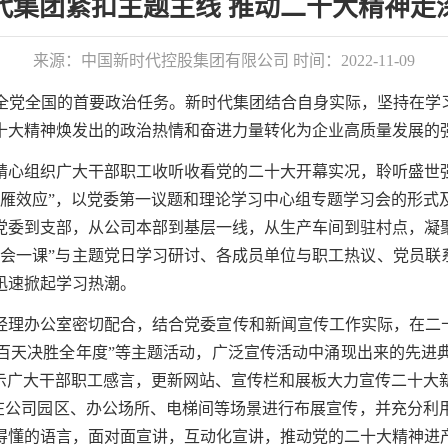
代集团紧扣主题主线 推动二十大精神走
来源：
中国新时代控股集团有限公司
时间：
2022-11-09
全党全国的首要政治任务。
新时代集团结合自身实际，坚持在学
十大精神焕发出的政治热情和奋进力量转化为企业高质量发展的
精心组织广大干部职工收听收看党的二十大开幕实况，聆听盛世
头雁效应”，
以
党委
第一议题
和
理论学习中心组专题学习会的形式
党委到支部，从公司本部到基层一线，从生产车间到驻村点，
凝
三会一课”与主题党日学习研讨、各成员单位与职工热议、
党员联
迅速掀起学习热潮。
经理办公室密切配合，
结合
党委宣传和新闻宣传
工作实际，
在二
百天
决胜全年度
”
等主题活动，
广泛宣传活动中涌现出来的先进
示广大干部职工感言，更新网站、宣传栏和展板大力宣传二十大
在公司园区、办公场所、电梯间等场景进行布展宣传，并充分利
得懂的语言，面对面宣讲，互动化宣讲，推动党的二十大精神
进