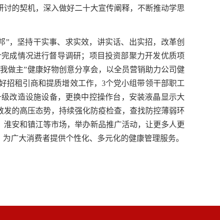
研讨的契机，深入做好二十大宣传阐释，不断推动学思
邦”，坚持干实事、求实效，讲实话、出实招，改革创
预计完成情况进行督导调研；项目投资部聚力开发优质项
司我做主”健康好物创意分享会，以全员营销助力公司健
好招租引商和提质增效工作，
3个党小组带领干部职工
升级改造设施设备，更换中控操作台，安装液晶显示大
散发
的高压态势
，
持续
强化
防疫
检查，查找防控薄弱环
、淮安
和
镇江
等
市场，举办新品推广活动，让
更多人
更
，为广大消费者提供个性化、多元化的健康管理服务。