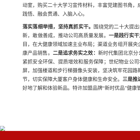
动室，购买二十大学习
宣传
材料，丰富党建图书角，
践悟、融会贯通、入脑入心。
落实落细举措，坚持真抓实干。
围绕党的二十大提出
新，敢做善成，推动公司高质量发展。
一是践行实干
目，在大健康领域加速主业布局；渠道业务组开展
央
康产品销售。
二是追求务实之效：
新时代集团北京分
紧抓安全环保、提质增效和服务保障；
世纪物业公司
屏，加强楼道
和
步行梯摄像头安装，
坚决
筑牢花园路
节，切实保障大厦客户身体健康和生命安全。
三是推
好地了解和体验新品。特许加盟品牌
“新时优品”健康