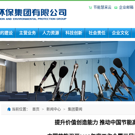
节能慧采云
企业邮箱
的建设
主营业务
人力资源
科技创新
社会责任
企业文化
当前位置：
首页
>
新闻中心
>
集团要闻
提升价值创造能力 推动中国节能
——中国节能召开2025年度工作会暨三
来源：
时间：
2025-01-13
1月13日，中国节能2025年度工作会暨三届三次职工代
工作会议精神和中央企业负责人会议精神。会议全面总结2024
公司党委书记、董事长宋鑫作了题为《统一思想 同舟共济 迎难
集团公司高质量发展》的讲话，集团公司党委副书记、总经理