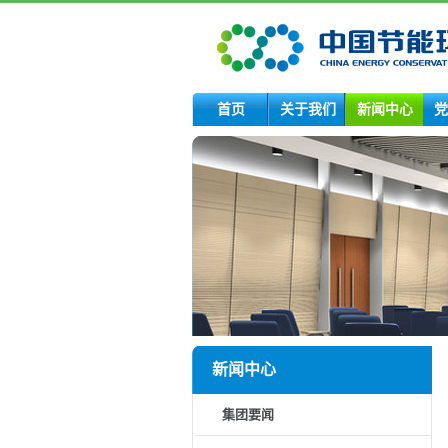
首页
关于我们
新闻中心
党
新闻中心
集团要闻
领导动态
集团公告
国资动态
下属企业动态
媒体热点