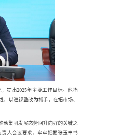
，提出2025年主要工作目标。他指
线，以巡视整改为抓手，在拓市场、
面推动集团发展态势回升向好的关键之
负责人会议要求，牢牢把握张玉卓书
主责主业和战新业务的竞争力、科技
业品牌的影响力，坚持更好统筹发展
度推动经营管理、深化改革、科技创
举措培育发展新质生产力，以更强担
安全支撑作用。