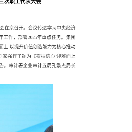
报告。审计署企业审计五局孔繁杰局长
。