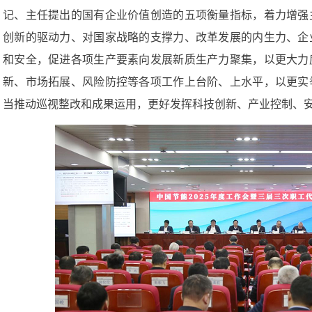
部署2025年重点工作时，刘家强要求，一是要高质量
力。坚决落实党中央要求，加快强化生产推进，切实强化组织
持市场开发龙头地位，在做优增量上再加力。持续加大市场开
合解决方案服务能力，着力强化服务国家重大战略能力；三是