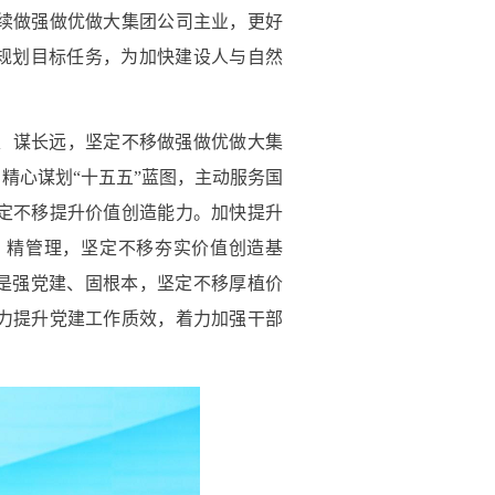
、精管理，坚定不移夯实价值创造基
四是强党建、固根本，坚定不移厚植价
力提升党建工作质效，着力加强干部