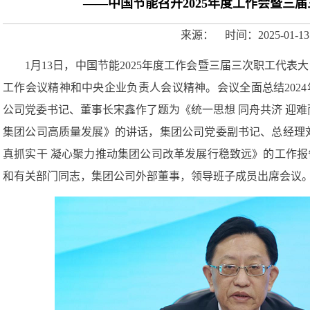
真抓实干 凝心聚力推动集团公司改革发展行稳致远》的工作
和有关部门同志，集团公司外部董事，领导班子成员出席会议