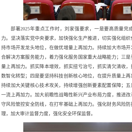
量上再加力。抓实降本增效，抓实扭亏治亏，抓实清欠清收，
数智化转型；四是要坚持科技创新核心地位，在提升质量上再
持续加大关键核心技术攻关，持续增强创新要素配置保障；五
一流上再加力。加大前瞻性战略性新兴产业布局力度，推进改
守风险管控安全防线，在打牢基础上再加力。强化财务风险防
理，加大审计监督力度，强化安全环保监督。