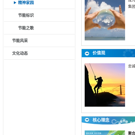
成
精神家园
集
节能标识
节能之歌
节能风采
价值观
文化动态
忠
核心理念
聚