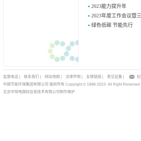
2023能力提升年
2023年度工作会议
绿色低碳 节能先行
监督电话
|
联系我们
|
网站地图
|
法律声明
|
友情链接
|
意见征集
|
纪
中国节能环保集团有限公司 版权所有 Copyright © 1988-2023 All Right Reserved
北京中恒电国际信息技术有限公司
制作维护