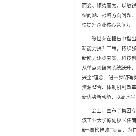
从单点突破向系统跃升，
兴企”理念，进一步明确
资源整合、体制机制改
新优势新动能，以高水平
会上，宣布了集团
滨工业大学原副校长任南
新“揭榜挂帅”项目；为
前，与会人员一同参观了