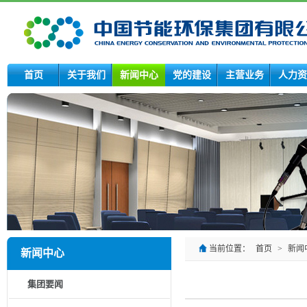
首页
关于我们
新闻中心
党的建设
主营业务
人力资
当前位置：
首页
>
新闻
新闻中心
集团要闻
领导动态
6月30日，集团公
集团公告
新的重要论述，全面落
国资动态
“十四五”工作成效，部
下属企业动态
话，党委副书记、总经
责人发表致辞。集团领导
媒体热点