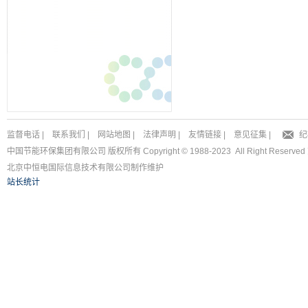
监督电话
|
联系我们
|
网站地图
|
法律声明
|
友情链接
|
意见征集
|
纪
中国节能环保集团有限公司 版权所有 Copyright © 1988-2023 All Right Reserved
北京中恒电国际信息技术有限公司
制作维护
站长统计