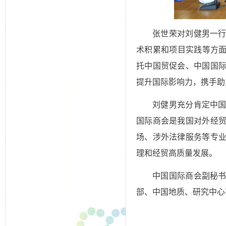
张世荣对刘健男一
术积累和项目实践等方面
托中国贸促会、中国国
提升国际影响力，携手助
刘健男充分肯定中
国际商会是我国对外经
场、涉外法律服务等专
理和经贸高质量发展。
中国国际商会副秘
部、中国地质、研究中心