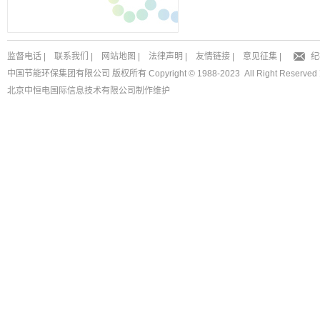
监督电话
|
联系我们
|
网站地图
|
法律声明
|
友情链接
|
意见征集
|
纪
中国节能环保集团有限公司 版权所有 Copyright © 1988-2023 All Right Reserved
北京中恒电国际信息技术有限公司
制作维护