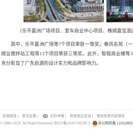
（乐平嘉洲广场项目、爱车商业中心项目、樵顺嘉宝酒
其中，乐平嘉洲广场等7个项目荣获一等奖；春风名苑（一
顺业搅拌站工程等13个项目荣获三等奖。此外，智程商业楼等
充分彰显了广东启源的设计实力和品牌影响力。
友情链接
|
意见征集
|
纪检举报
|
假冒国企投诉
|
事故隐患内部报告
8-2023 All Right Reserved
京ICP备10207363号-1
京公网安备 11010802