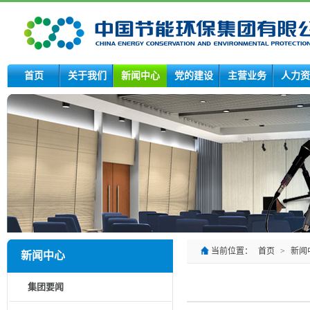
首页
关于我们
新闻中心
党的建设
主营业务
人力资
当前位置：
首页
>
新闻
新闻中心
集团要闻